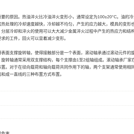
的原因。热油淬火比冷油淬火变形小，通常设定为100±20°C。油的
属热处理的冷却速度越快，冷却越不均匀，产生的应力越大，模具的变形
。分层冷却和淬火的使用可以大大减少金属淬火过程中产生的热应力和结
要求的工件，回火可以显着减少变形。
滑表面支撑旋转轴，使得接触部分是一个表面，滚动轴承通过滚动元件的
旋转轴通常采用双支撑结构，每个支撑由1至2组轴组成。滚动轴承厂家
布置。对于在径向载荷和轴向载荷共同作用下的轴，两个支架通常使用相
面和成一直线的三种布置方式布置。
成危害