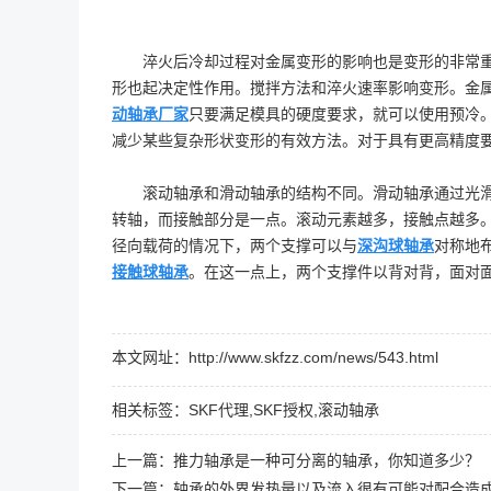
淬火后冷却过程对金属变形的影响也是变形的非常重要
形也起决定性作用。搅拌方法和淬火速率影响变形。金
动轴承厂家
只要满足模具的硬度要求，就可以使用预冷
减少某些复杂形状变形的有效方法。对于具有更高精度
滚动轴承和滑动轴承的结构不同。滑动轴承通过光
转轴，而接触部分是一点。滚动元素越多，接触点越多。
径向载荷的情况下，两个支撑可以与
深沟球轴承
对称地
接触球轴承
。在这一点上，两个支撑件以背对背，面对
本文网址：http://www.skfzz.com/news/543.html
相关标签：
SKF代理
,
SKF授权
,
滚动轴承
上一篇：
推力轴承是一种可分离的轴承，你知道多少？
下一篇：
轴承的外界发热量以及流入很有可能对配合造