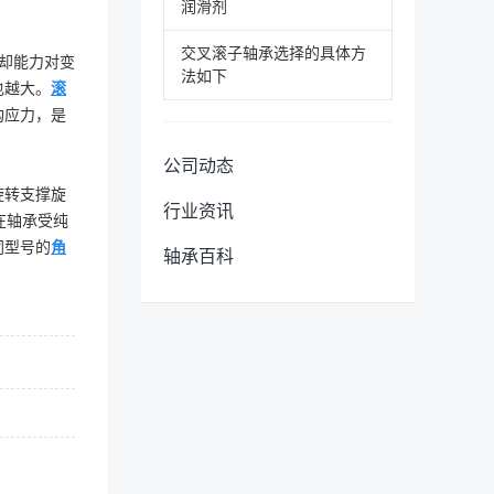
润滑剂
交叉滚子轴承选择的具体方
冷却能力对变
法如下
也越大。
滚
构应力，是
公司动态
旋转支撑旋
行业资讯
在轴承受纯
同型号的
角
轴承百科